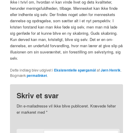
ikke i tvivl om, hvordan vi kan vinde livet og dets kvaliteter,
herunder meningsfuldheden, tilbage. Mennesket kan ikke finde
eller indhente sig selv. Der findes noget uden for menneskets
dannelse og opdragelse, som sætter alt i et nyt perspektiv. I
kristen forstand kan man ikke føde sig selv, men man må lade
sig genføde for at kunne blive en ny skabning, Guds skabning.
Kun derved kan man, kristeligt, blive sig selv. Det er en om-
dannelse, en underfuld forvandling, hvor man lærer at give slip på
illusionen om sin suverænitet, sin forestilling om selvstyring, sig
selv.
Dette indlæg blev udgivet i
Eksistentielle spørgsmål
af
Jørn Henrik
.
Bogmærk
permalinket
.
Skriv et svar
Din e-mailadresse vil ikke blive publiceret.
Krævede felter
er markeret med
*