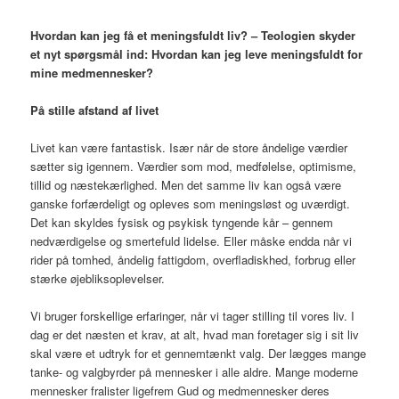
Hvordan kan jeg få et meningsfuldt liv? – Teologien skyder
et nyt spørgsmål ind: Hvordan kan jeg leve meningsfuldt for
mine medmennesker?
På stille afstand af livet
Livet kan være fantastisk. Især når de store åndelige værdier
sætter sig igennem. Værdier som mod, medfølelse, optimisme,
tillid og næstekærlighed. Men det samme liv kan også være
ganske forfærdeligt og opleves som meningsløst og uværdigt.
Det kan skyldes fysisk og psykisk tyngende kår – gennem
nedværdigelse og smertefuld lidelse. Eller måske endda når vi
rider på tomhed, åndelig fattigdom, overfladiskhed, forbrug eller
stærke øjebliksoplevelser.
Vi bruger forskellige erfaringer, når vi tager stilling til vores liv. I
dag er det næsten et krav, at alt, hvad man foretager sig i sit liv
skal være et udtryk for et gennemtænkt valg. Der lægges mange
tanke- og valgbyrder på mennesker i alle aldre. Mange moderne
mennesker fralister ligefrem Gud og medmennesker deres