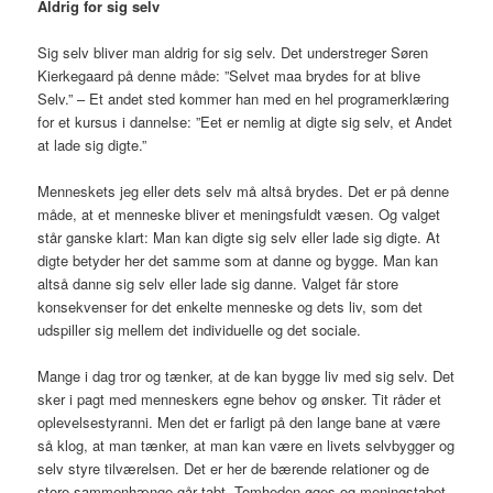
Aldrig for sig selv
Sig selv bliver man aldrig for sig selv. Det understreger Søren
Kierkegaard på denne måde: ”Selvet maa brydes for at blive
Selv.” – Et andet sted kommer han med en hel programerklæring
for et kursus i dannelse: ”Eet er nemlig at digte sig selv, et Andet
at lade sig digte.”
Menneskets jeg eller dets selv må altså brydes. Det er på denne
måde, at et menneske bliver et meningsfuldt væsen. Og valget
står ganske klart: Man kan digte sig selv eller lade sig digte. At
digte betyder her det samme som at danne og bygge. Man kan
altså danne sig selv eller lade sig danne. Valget får store
konsekvenser for det enkelte menneske og dets liv, som det
udspiller sig mellem det individuelle og det sociale.
Mange i dag tror og tænker, at de kan bygge liv med sig selv. Det
sker i pagt med menneskers egne behov og ønsker. Tit råder et
oplevelsestyranni. Men det er farligt på den lange bane at være
så klog, at man tænker, at man kan være en livets selvbygger og
selv styre tilværelsen. Det er her de bærende relationer og de
store sammenhænge går tabt. Tomheden øges og meningstabet