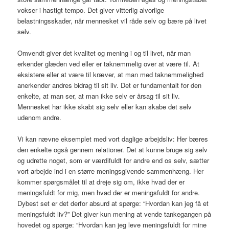
vokser i hastigt tempo. Det giver vitterlig alvorlige
belastningsskader, når mennesket vil råde selv og bære på livet
selv.
Omvendt giver det kvalitet og mening i og til livet, når man
erkender glæden ved eller er taknemmelig over at være til. At
eksistere eller at være til kræver, at man med taknemmelighed
anerkender andres bidrag til sit liv. Det er fundamentalt for den
enkelte, at man ser, at man ikke selv er årsag til sit liv.
Mennesket har ikke skabt sig selv eller kan skabe det selv
udenom andre.
Vi kan nævne eksemplet med vort daglige arbejdsliv: Her bæres
den enkelte også gennem relationer. Det at kunne bruge sig selv
og udrette noget, som er værdifuldt for andre end os selv, sætter
vort arbejde ind i en større meningsgivende sammenhæng. Her
kommer spørgsmålet til at dreje sig om, ikke hvad der er
meningsfuldt for mig, men hvad der er meningsfuldt for andre.
Dybest set er det derfor absurd at spørge: “Hvordan kan jeg få et
meningsfuldt liv?” Det giver kun mening at vende tankegangen på
hovedet og spørge: “Hvordan kan jeg leve meningsfuldt for mine