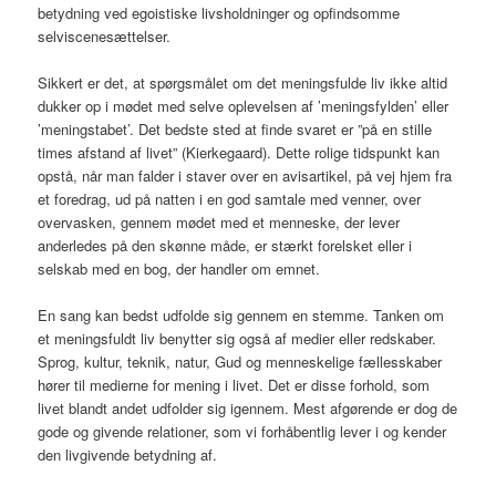
betydning ved egoistiske livsholdninger og opfindsomme
selviscenesættelser.
Sikkert er det, at spørgsmålet om det meningsfulde liv ikke altid
dukker op i mødet med selve oplevelsen af ’meningsfylden’ eller
’meningstabet’. Det bedste sted at finde svaret er ”på en stille
times afstand af livet” (Kierkegaard). Dette rolige tidspunkt kan
opstå, når man falder i staver over en avisartikel, på vej hjem fra
et foredrag, ud på natten i en god samtale med venner, over
overvasken, gennem mødet med et menneske, der lever
anderledes på den skønne måde, er stærkt forelsket eller i
selskab med en bog, der handler om emnet.
En sang kan bedst udfolde sig gennem en stemme. Tanken om
et meningsfuldt liv benytter sig også af medier eller redskaber.
Sprog, kultur, teknik, natur, Gud og menneskelige fællesskaber
hører til medierne for mening i livet. Det er disse forhold, som
livet blandt andet udfolder sig igennem. Mest afgørende er dog de
gode og givende relationer, som vi forhåbentlig lever i og kender
den livgivende betydning af.