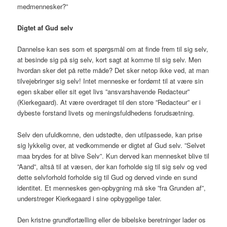
medmennesker?”
Digtet af Gud selv
Dannelse kan ses som et spørgsmål om at finde frem til sig selv,
at besinde sig på sig selv, kort sagt at komme til sig selv. Men
hvordan sker det på rette måde? Det sker netop ikke ved, at man
tilvejebringer sig selv! Intet menneske er fordømt til at være sin
egen skaber eller sit eget livs ”ansvarshavende Redacteur”
(Kierkegaard). At være overdraget til den store ”Redacteur” er i
dybeste forstand livets og meningsfuldhedens forudsætning.
Selv den ufuldkomne, den udstødte, den utilpassede, kan prise
sig lykkelig over, at vedkommende er digtet af Gud selv. ”Selvet
maa brydes for at blive Selv”. Kun derved kan mennesket blive til
”Aand”, altså til at væsen, der kan forholde sig til sig selv og ved
dette selvforhold forholde sig til Gud og derved vinde en sund
identitet. Et menneskes gen-opbygning må ske ”fra Grunden af”,
understreger Kierkegaard i sine opbyggelige taler.
Den kristne grundfortælling eller de bibelske beretninger lader os