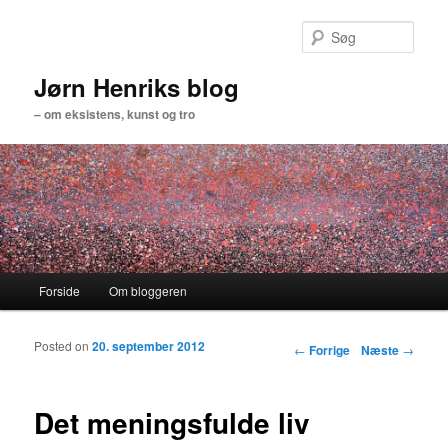
Søg
Jørn Henriks blog
– om eksistens, kunst og tro
Primær menu
Forside
Om bloggeren
Fortsæt til primært indhold
Fortsæt til sekundært indhold
Posted on
20. september 2012
Indlægs navigation
←
Forrige
Næste
→
Det meningsfulde liv